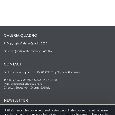
GALERIA QUADRO
© Copyright Galeria Quadro 2026
Galeria Quadro este membru ACOAR.
CONTACT
Sediu: strada Napoca, nr. 16, 400009 Cluj Napoca, România
Tel: (0040)–374–067362; (0040)–745-341380
Mail: office@galeriaquadro.ro
Director: Sebestyén György Székely
NEWSLETTER
Utilizăm module cookie pe site-ul nostru web. Unele cookie-uri sunt necesare
pentru buna funcționare a site-ului web, în timp ce altele sunt utilizate pentru