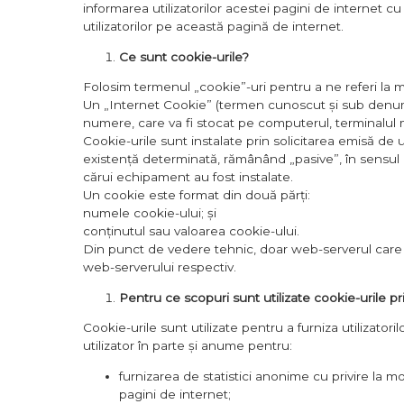
informarea utilizatorilor acestei pagini de internet cu 
utilizatorilor pe această pagină de internet.
Ce sunt cookie-urile?
Folosim termenul „cookie”-uri pentru a ne referi la mo
Un „Internet Cookie” (termen cunoscut și sub denumir
numere, care va fi stocat pe computerul, terminalul m
Cookie-urile sunt instalate prin solicitarea emisă de
existență determinată, rămânând „pasive”, în sensul c
cărui echipament au fost instalate.
Un cookie este format din două părți:
numele cookie-ului; și
conținutul sau valoarea cookie-ului.
Din punct de vedere tehnic, doar web-serverul care a
web-serverului respectiv.
Pentru ce scopuri sunt utilizate cookie-urile pr
Cookie-urile sunt utilizate pentru a furniza utilizator
utilizator în parte și anume pentru:
furnizarea de statistici anonime cu privire la m
pagini de internet;