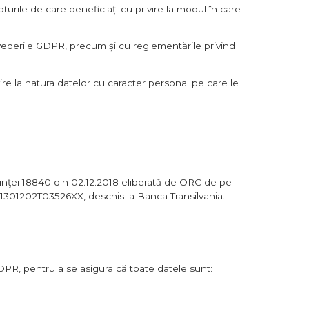
turile de care beneficiați cu privire la modul în care
vederile GDPR, precum și cu reglementările privind
vire la natura datelor cu caracter personal pe care le
entinţei 18840 din 02.12.2018 eliberată de ORC de pe
01301202T03526XX, deschis la Banca Transilvania.
GDPR, pentru a se asigura că toate datele sunt: