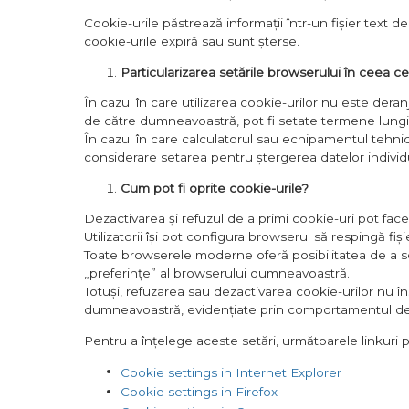
Cookie-urile păstrează informații într-un fișier tex
cookie-urile expiră sau sunt șterse.
Particularizarea setările browserului în ceea ce
În cazul în care utilizarea cookie-urilor nu este dera
de către dumneavoastră, pot fi setate termene lungi 
În cazul în care calculatorul sau echipamentul tehnic
considerare setarea pentru ștergerea datelor individ
Cum pot fi oprite cookie-urile?
Dezactivarea și refuzul de a primi cookie-uri pot face a
Utilizatorii își pot configura browserul să respingă f
Toate browserele moderne oferă posibilitatea de a sch
„preferințe” al browserului dumneavoastră.
Totuși, refuzarea sau dezactivarea cookie-urilor nu în
dumneavoastră, evidențiate prin comportamentul de
Pentru a înțelege aceste setări, următoarele linkuri po
Cookie settings in Internet Explorer
Cookie settings in Firefox