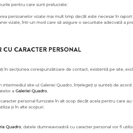
purile pentru care sunt prelucrate;
area persoanelor vizate mai mult timp decât este necesar în raport 
i vizate, într-un mod care să asigure o securitate adecvată a preluc
R CU CARACTER PERSONAL
izați în secțiunea corespunzătoare de contact, existentă pe site, ex
n intermediul site-ul Galeriei Quadro, înțelegeți și sunteți de acor
atelor a
Galeriei Quadro.
aracter personal furnizate în alt scop decât acela pentru care au fo
iza și în alte scopuri.
ria Quadro
, datele dumneavoastră cu caracter personal vor fi utili