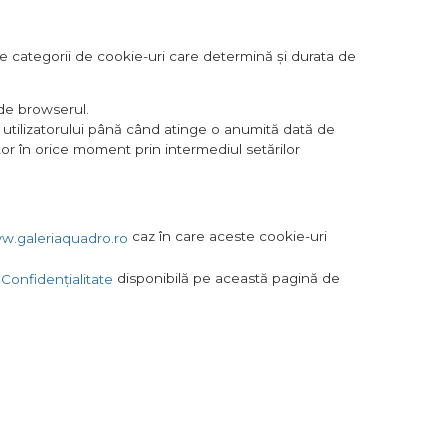
le categorii de cookie-uri care determină și durata de
ide browserul.
 utilizatorului până când atinge o anumită dată de
ator în orice moment prin intermediul setărilor
caz în care aceste cookie-uri
w.galeriaquadro.ro
disponibilă pe această pagină de
 Confidențialitate