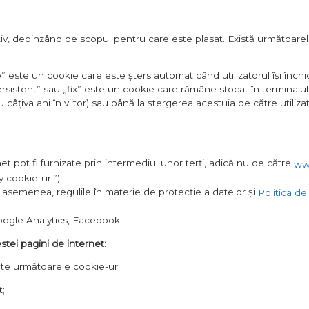
tiv, depinzând de scopul pentru care este plasat. Există următoare
 este un cookie care este șters automat când utilizatorul își înch
sistent” sau „fix” este un cookie care rămâne stocat în terminalul
u câțiva ani în viitor) sau până la ștergerea acestuia de către utiliz
 pot fi furnizate prin intermediul unor terți, adică nu de către
ww
 cookie-uri”).
de asemenea, regulile în materie de protecție a datelor și
Politica de
Google Analytics, Facebook.
stei pagini de internet:
sate următoarele cookie-uri:
t;