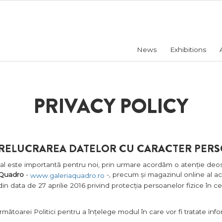
News
Exhibitions
PRIVACY POLICY
 PRELUCRAREA DATELOR CU CARACTER PER
este importantă pentru noi, prin urmare acordăm o atenție deosebită 
 Quadro
-
-, precum și magazinul online al a
www.galeriaquadro.ro
din data de 27 aprilie 2016 privind protecția persoanelor fizice în 
rmătoarei Politici pentru a înțelege modul în care vor fi tratate in