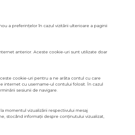
u a preferințelor în cazul vizitării ulterioare a paginii
nternet anterior. Aceste cookie-uri sunt utilizate doar
aceste cookie-uri pentru a ne arăta contul cu care
 internet cu username-ul contului folosit. În cazul
minării sesiunii de navigare.
e la momentul vizualizării respectivului mesaj
me, stocând informații despre conținutului vizualizat,