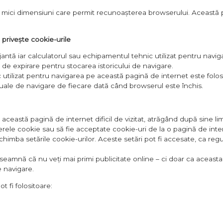
t de mici dimensiuni care permit recunoașterea browserului. Aceas
 privește cookie-urile
njantă iar calculatorul sau echipamentul tehnic utilizat pentru navi
de expirare pentru stocarea istoricului de navigare.
 utilizat pentru navigarea pe această pagină de internet este folos
uale de navigare de fiecare dată când browserul este închis.
ceastă pagină de internet dificil de vizitat, atrăgând după sine limită
ișierele cookie sau să fie acceptate cookie-uri de la o pagină de in
imba setările cookie-urilor. Aceste setări pot fi accesate, ca regu
seamnă că nu veți mai primi publicitate online – ci doar ca aceasta 
 navigare.
t fi folositoare: