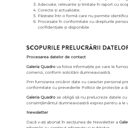
Adecvate, relevante și limitate în raport cu sco
Corecte și actualizate;
Păstrate într-o formă care nu permite identific
Procesate în conformitate cu drepturile persoane
confidențiale și disponibile.
SCOPURILE PRELUCRĂRII DATELO
Procesarea datelor de contact
Galeria Quadro
va folosi informațiile pe care le furn
comenzi, conform solicitării dumneavoastră.
Prin furnizarea oricăror date cu caracter personal pri
conformitate cu prevederile Politicii de protecție a d
Galeria Quadro
se obligă să nu prelucreze datele cu c
consimțământul dumneavoastră expres pentru a le util
Newsletter
Dacă v-ați abonat în secțiunea de Newsletter a
Gale
informări cu conținut informativ și publicitar.