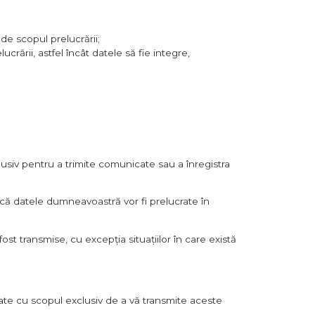
de scopul prelucrării;
rării, astfel încât datele să fie integre,
clusiv pentru a trimite comunicate sau a înregistra
d că datele dumneavoastră vor fi prelucrate în
st transmise, cu excepția situațiilor în care există
zate cu scopul exclusiv de a vă transmite aceste