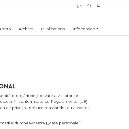
EN
Artists
Archive
Publications
Information
SONAL
protejării vieții private a vizitatorilor
cesteia, în conformitate cu Regulamentul (UE)
ceea ce privește prelucrarea datelor cu caracter
formațiile dumneavoastră („date personale”).