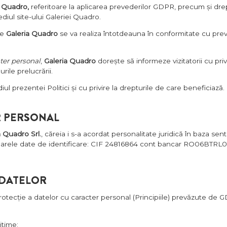
i Quadro,
referitoare la aplicarea prevederilor GDPR, precum și drep
diul site-ului Galeriei Quadro.
de
Galeria Quadro
se va realiza întotdeauna în conformitate cu pre
cter personal
,
Galeria Quadro
dorește să informeze vizitatorii cu pri
rile prelucrării.
ediul prezentei Politici și cu privire la drepturile de care beneficiază.
R PERSONAL
a Quadro Srl.
, căreia i s-a acordat personalitate juridică în baza s
ătoarele date de identificare: CIF 24816864 cont bancar RO06BTRL
 DATELOR
protecție a datelor cu caracter personal (Principiile) prevăzute de 
itime;