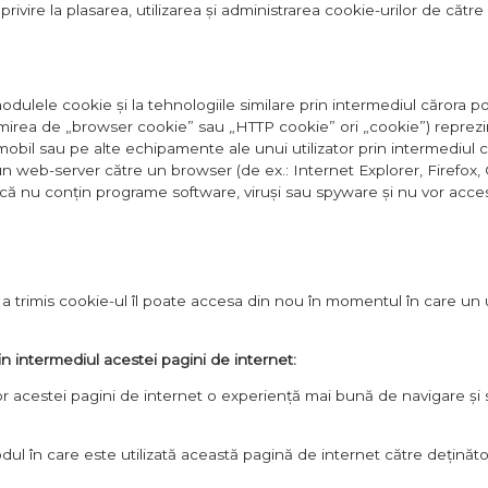
privire la plasarea, utilizarea și administrarea cookie-urilor de cătr
dulele cookie și la tehnologiile similare prin intermediul cărora po
ea de „browser cookie” sau „HTTP cookie” ori „cookie”) reprezintă 
obil sau pe alte echipamente ale unui utilizator prin intermediul 
 un web-server către un browser (de ex.: Internet Explorer, Firefox,
ă nu conțin programe software, viruși sau spyware și nu vor accesa i
 trimis cookie-ul îl poate accesa din nou în momentul în care un u
in intermediul acestei pagini de internet:
ilor acestei pagini de internet o experiență mai bună de navigare și s
odul în care este utilizată această pagină de internet către deținător