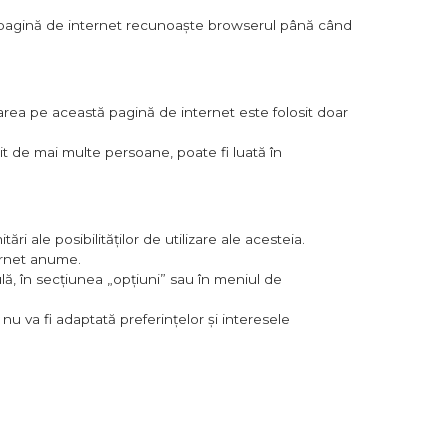
tă pagină de internet recunoaște browserul până când
garea pe această pagină de internet este folosit doar
it de mai multe persoane, poate fi luată în
ri ale posibilităților de utilizare ale acesteia.
ternet anume.
lă, în secțiunea „opțiuni” sau în meniul de
nu va fi adaptată preferințelor și interesele