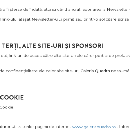
 fi șterse de îndată, atunci când anulați abonarea la Newsletter
nk-ului atașat Newsletter-ului primit sau printr-o solicitare scris
ERȚI, ALTE SITE-URI ȘI SPONSORI
, link-uri de acces către alte site-uri ale căror politici de prelucra
de confidențialitate ale celorlalte site-uri,
Galeria Quadro
neasumându
.COOKIE
 Cookie.
turor utilizatorilor paginii de internet
. Infor
www.galeriaquadro.ro