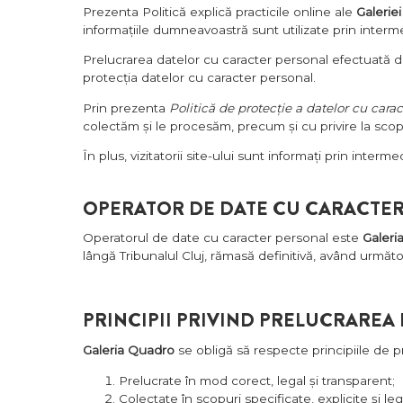
Prezenta Politică explică practicile online ale
Galerie
informațiile dumneavoastră sunt utilizate prin interme
Prelucrarea datelor cu caracter personal efectuată 
protecția datelor cu caracter personal.
Prin prezenta
Politică de protecție a datelor cu cara
colectăm și le procesăm, precum și cu privire la scopu
În plus, vizitatorii site-ului sunt informați prin interm
OPERATOR DE DATE CU CARACTE
Operatorul de date cu caracter personal este
Galeri
lângă Tribunalul Cluj, rămasă definitivă, având urm
PRINCIPII PRIVIND PRELUCRAREA
Galeria Quadro
se obligă să respecte principiile de 
Prelucrate în mod corect, legal și transparent;
Colectate în scopuri specificate, explicite și leg