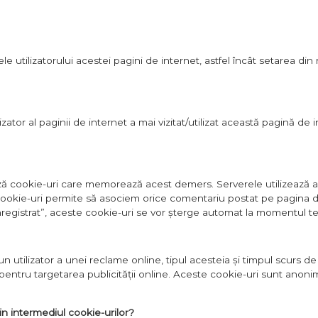
utilizatorului acestei pagini de internet, astfel încât setarea din no
tor al paginii de internet a mai vizitat/utilizat această pagină de i
ază cookie-uri care memorează acest demers. Serverele utilizează 
 cookie-uri permite să asociem orice comentariu postat pe pagina de
registrat”, aceste cookie-uri se vor șterge automat la momentul ter
un utilizator a unei reclame online, tipul acesteia și timpul scurs d
e pentru targetarea publicității online. Aceste cookie-uri sunt anoni
in intermediul cookie-urilor?