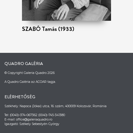
SZABÓ Tamás (1933)
QUADRO GALÉRIA
© Copyright Galeria Quadro 2026
A Quadro Galéria az ACOAR tagja.
ELÉRHETŐSÉG
Székhely: Napoca (Jókai) utca, 16. szám, 400009 Kolozsvár, Románia
Tel: (0040)–374–067362 (0040)–745-341380
E-mail: office@galeriaquadro.ro
Igazgató: Székely Sebestyén György