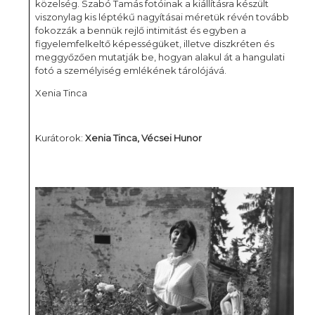
közelség. Szabó Tamás fotóinak a kiállításra készült
viszonylag kis léptékű nagyításai méretük révén tovább
fokozzák a bennük rejlő intimitást és egyben a
figyelemfelkeltő képességüket, illetve diszkréten és
meggyőzően mutatják be, hogyan alakul át a hangulati
fotó a személyiség emlékének tárolójává.
Xenia Tinca
Kurátorok:
Xenia Tinca, Vécsei Hunor