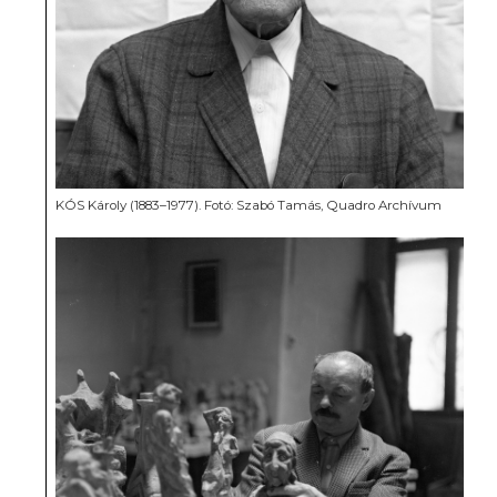
KÓS Károly (1883–1977). Fotó: Szabó Tamás, Quadro Archívum