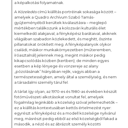
a képalkotási folyamatnak.
A
Közeledés
című kiállítás portréinak sokasága között –
amelyek a Quadro Archívum Szabó Tamás-
gyűjteményéből kerültek kiválasztásra – meglepő
mértékben találkozunk a kolozsvári kulturális élet
kiemelkedő alakjaival, a fényképész barátaival, akiknek
világában szabadon közlekedett, és meghitt, őszinte
pillanatokat örökített meg. A fényképalanyok olykor
családi, máskor munkakörnyezetben (műteremben,
íróasztalnál) jelennek meg, megint máskor pedig
kikapcsolódás közben (kertben); de minden egyes
esetben a kép lényege és vonzereje az alany
„pózolásának” hiányában rejlik, vagyis abban a
természetességben, amely által a személyiség, és nem
a társadalmi személy tárul fel.
A tárlat így olyan, az 1970-es és 1980-as években készült
fotóművészeti alkotásokat vonultat fel, amelyek
fogalmilag leginkább a közelség szóval jellemezhetők –
ez a kiállítás kontextusában kettős értelmezést nyer:
egyrészt a fényképész és a modell közelsége nyilvánul
meg, másrészt pedig ebből az első közelségből fakad a
második, a néző és az ábrázolt személy közötti