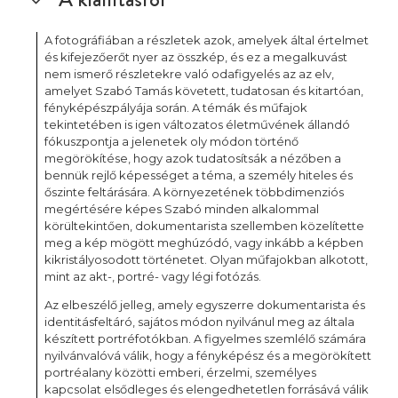
A fotográfiában a részletek azok, amelyek által értelmet
és kifejezőerőt nyer az összkép, és ez a megalkuvást
nem ismerő részletekre való odafigyelés az az elv,
amelyet Szabó Tamás követett, tudatosan és kitartóan,
fényképészpályája során. A témák és műfajok
tekintetében is igen változatos életművének állandó
fókuszpontja a jelenetek oly módon történő
megörökítése, hogy azok tudatosítsák a nézőben a
bennük rejlő képességet a téma, a személy hiteles és
őszinte feltárására. A környezetének többdimenziós
megértésére képes Szabó minden alkalommal
körültekintően, dokumentarista szellemben közelítette
meg a kép mögött meghúzódó, vagy inkább a képben
kikristályosodott történetet. Olyan műfajokban alkotott,
mint az akt-, portré- vagy légi fotózás.
Az elbeszélő jelleg, amely egyszerre dokumentarista és
identitásfeltáró, sajátos módon nyilvánul meg az általa
készített portréfotókban. A figyelmes szemlélő számára
nyilvánvalóvá válik, hogy a fényképész és a megörökített
portréalany közötti emberi, érzelmi, személyes
kapcsolat elsődleges és elengedhetetlen forrásává válik