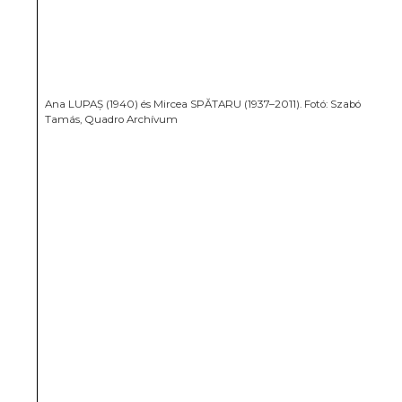
Ana LUPAȘ (1940) és Mircea SPĂTARU (1937–2011). Fotó: Szabó
Tamás, Quadro Archívum