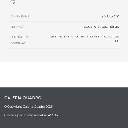
12 x 8,5 cm
DIMENSIUNE
acuarelă, tuș, hârtie
TEHNICĂ
semnat în monogramă jos la mijloc cu tuș:
SEMNĂTURĂ,
LE
OBSERVAȚII
GALERIA QUADRO
© Copyright Galeria Quadro 2026
Galeria Quadro este membru ACOAR.