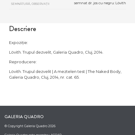
semnat dr. jos cu negru: Lövith
SEMNĂTURĂ, OBSERVAȚII
Descriere
Expoziție:
Lövith. Trupul dezvelit, Galeria Quadro, Cluj, 2014.
Reproducere:
Lövith. Trupul dezvelit | A meztelen test | The Naked Body,
Galeria Quadro, Cluj, 2014, nr. cat. 65.
GALERIA QUADRO
© Copyright Galeria Quadro 2026