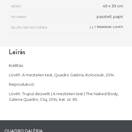
49 x 39 cm
MÉRET
pasztell, papír
TECHNIKA
j. j. l. feketével: Lövith
JELZÉS, MEGJEGYZÉSEK
Leírás
Kiállítás:
Lövith. A meztelen test, Quadro Galéria, Kolozsvár, 2014.
Reprodukció:
Lövith. Trupul dezvelit | A meztelen test | The Naked Body,
Galeria Quadro, Cluj, 2014, kat. sz. 65.
QUADRO GALÉRIA