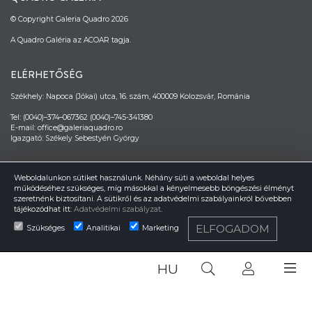
© Copyright Galeria Quadro 2026
A Quadro Galéria az ACOAR tagja.
ELÉRHETŐSÉG
Székhely: Napoca (Jókai) utca, 16. szám, 400009 Kolozsvár, Románia
Tel: (0040)–374–067362 (0040)–745-341380
E-mail: office@galeriaquadro.ro
Igazgató: Székely Sebestyén György
HÍRLEVÉL
Weboldalunkon sütiket használunk. Néhány süti a weboldal helyes
működéséhez szükséges, míg másokkal a kényelmesebb böngészési élményt
szeretnénk biztosítani. A sütikről és az adatvédelmi szabályainkról bővebben
tájékozódhat itt:
Adatvédelmi szabályzat
.
ELFOGADOM
Szükséges
Analitikai
Marketing
HU