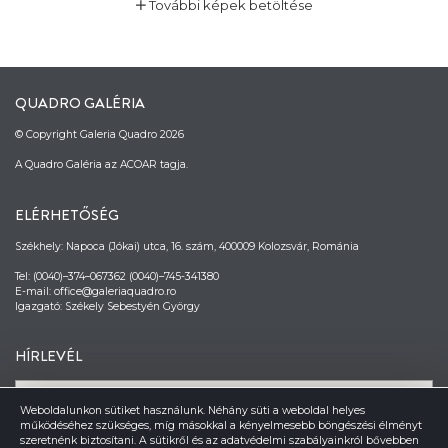
További képek betöltése
QUADRO GALÉRIA
© Copyright Galeria Quadro 2026
A Quadro Galéria az ACOAR tagja.
ELÉRHETŐSÉG
Székhely: Napoca (Jókai) utca, 16. szám, 400009 Kolozsvár, Románia
Tel: (0040)–374–067362 (0040)–745-341380
E-mail: office@galeriaquadro.ro
Igazgató: Székely Sebestyén György
HÍRLEVÉL
Weboldalunkon sütiket használunk. Néhány süti a weboldal helyes
működéséhez szükséges, míg másokkal a kényelmesebb böngészési élményt
szeretnénk biztosítani. A sütikről és az adatvédelmi szabályainkról bővebben