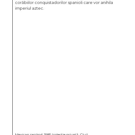
corăbiilor conquistadorilor spanioli care vor anihila
imperiul aztec.
Mexican şezând, 1985 (colecție privată, Cluj)