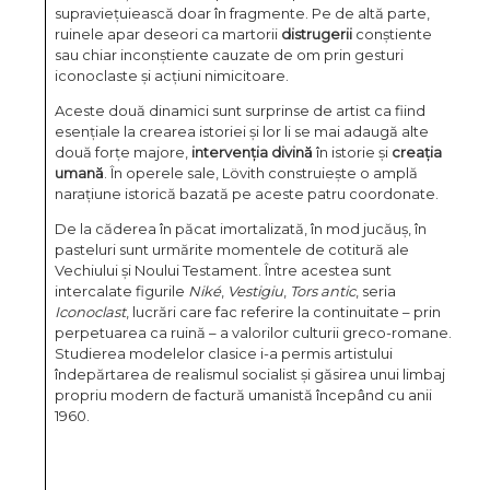
supraviețuiească doar în fragmente. Pe de altă parte,
ruinele apar deseori ca martorii
distrugerii
conștiente
sau chiar inconștiente cauzate de om prin gesturi
iconoclaste și acțiuni nimicitoare.
Aceste două dinamici sunt surprinse de artist ca fiind
esențiale la crearea istoriei și lor li se mai adaugă alte
două forțe majore,
intervenția divină
în istorie și
creația
umană
. În operele sale, Lövith construiește o amplă
narațiune istorică bazată pe aceste patru coordonate.
De la căderea în păcat imortalizată, în mod jucăuș, în
pasteluri sunt urmărite momentele de cotitură ale
Vechiului și Noului Testament. Între acestea sunt
intercalate figurile
Niké
,
Vestigiu
,
Tors antic
, seria
Iconoclast
, lucrări care fac referire la continuitate – prin
perpetuarea ca ruină – a valorilor culturii greco-romane.
Studierea modelelor clasice i-a permis artistului
îndepărtarea de realismul socialist și găsirea unui limbaj
propriu modern de factură umanistă începând cu anii
1960.