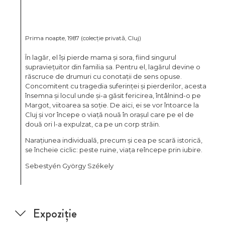
Prima noapte, 1987 (colecție privată, Cluj)
În lagăr, el își pierde mama și sora, fiind singurul
supraviețuitor din familia sa. Pentru el, lagărul devine o
răscruce de drumuri cu conotații de sens opuse.
Concomitent cu tragedia suferinței și pierderilor, acesta
însemna și locul unde și-a găsit fericirea, întâlnind-o pe
Margot, viitoarea sa soție. De aici, ei se vor întoarce la
Cluj și vor începe o viață nouă în orașul care pe el de
două ori l-a expulzat, ca pe un corp străin.
Narațiunea individuală, precum și cea pe scară istorică,
se încheie ciclic: peste ruine, viața reîncepe prin iubire.
Sebestyén György Székely
Expoziție