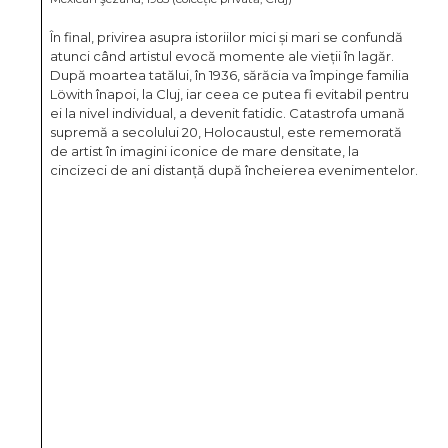
În final, privirea asupra istoriilor mici și mari se confundă
atunci când artistul evocă momente ale vieții în lagăr.
După moartea tatălui, în 1936, sărăcia va împinge familia
Löwith înapoi, la Cluj, iar ceea ce putea fi evitabil pentru
ei la nivel individual, a devenit fatidic. Catastrofa umană
supremă a secolului 20, Holocaustul, este rememorată
de artist în imagini iconice de mare densitate, la
cincizeci de ani distanță după încheierea evenimentelor.