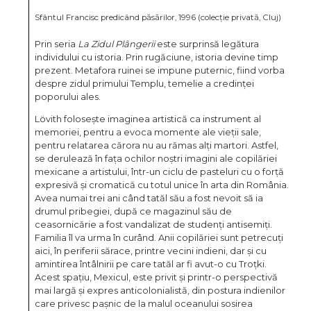
Sfântul Francisc predicând păsărilor, 1996 (colecție privată, Cluj)
Prin seria
La Zidul Plângerii
este surprinsă legătura
individului cu istoria. Prin rugăciune, istoria devine timp
prezent. Metafora ruinei se impune puternic, fiind vorba
despre zidul primului Templu, temelie a credinței
poporului ales.
Lövith folosește imaginea artistică ca instrument al
memoriei, pentru a evoca momente ale vieții sale,
pentru relatarea cărora nu au rămas alți martori. Astfel,
se derulează în fața ochilor noștri imagini ale copilăriei
mexicane a artistului, într-un ciclu de pasteluri cu o forță
expresivă și cromatică cu totul unice în arta din România.
Avea numai trei ani când tatăl său a fost nevoit să ia
drumul pribegiei, după ce magazinul său de
ceasornicărie a fost vandalizat de studenți antisemiți.
Familia îl va urma în curând. Anii copilăriei sunt petrecuți
aici, în periferii sărace, printre vecini indieni, dar și cu
amintirea întâlnirii pe care tatăl ar fi avut-o cu Troțki.
Acest spațiu, Mexicul, este privit și printr-o perspectivă
mai largă și expres anticolonialistă, din postura indienilor
care privesc pașnic de la malul oceanului sosirea