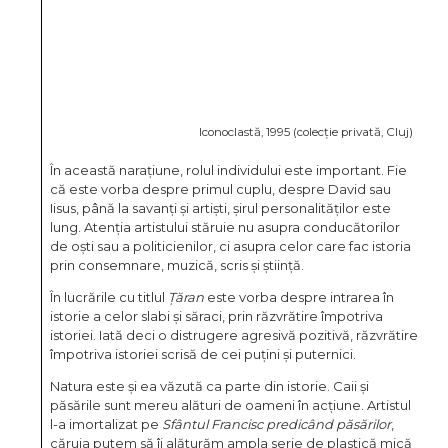
Iconoclastă, 1995 (colecție privată, Cluj)
În această narațiune, rolul individului este important. Fie
că este vorba despre primul cuplu, despre David sau
Iisus, până la savanți și artiști, șirul personalităților este
lung. Atenția artistului stăruie nu asupra conducătorilor
de oști sau a politicienilor, ci asupra celor care fac istoria
prin consemnare, muzică, scris și știință.
În lucrările cu titlul
Țăran
este vorba despre intrarea în
istorie a celor slabi și săraci, prin răzvrătire împotriva
istoriei. Iată deci o distrugere agresivă pozitivă, răzvrătire
împotriva istoriei scrisă de cei puțini și puternici.
Natura este și ea văzută ca parte din istorie. Caii și
păsările sunt mereu alături de oameni în acțiune. Artistul
l-a imortalizat pe
Sfântul Francisc predicând păsărilor
,
căruia putem să îi alăturăm ampla serie de plastică mică