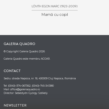
(1923-2009)
LÖVITH EGON MARC
Mamă cu copil
GALERIA QUADRO
© Copyright Galeria Quadro 2026
Galeria Quadro este membru ACOAR.
CONTACT
Sediu: strada Napoca, nr. 16, 400009 Cluj Napoca, România
Tel: (0040)–374–067362; (0040)–745-341380
Mail: office@galeriaquadro.ro
Director: Sebestyén György Székely
NEWSLETTER