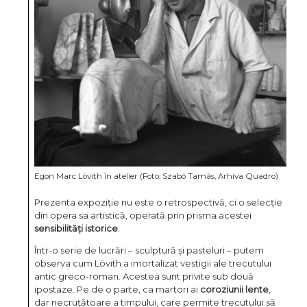
Egon Marc Lövith în atelier (Foto: Szabó Tamás, Arhiva Quadro)
Prezenta expoziție nu este o retrospectivă, ci o selecție
din opera sa artistică, operată prin prisma acestei
sensibilități istorice
.
Într-o serie de lucrări – sculptură și pasteluri – putem
observa cum Lövith a imortalizat vestigii ale trecutului
antic greco-roman. Acestea sunt privite sub două
ipostaze. Pe de o parte, ca martori ai
coroziunii lente
,
dar necruțătoare a timpului, care permite trecutului să