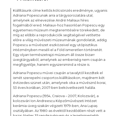
Kiállításunk címe kettős kölcsönzés eredménye, ugyanis
Adriana Popescunak arra a tárgysorozatára utal,
amelynek az elnevezése André Malraux híres
fogalmából ered. Malraux-hoz hasonlóan Popescu egy
egyetemes múzeum megteremtésére törekedett, de
míg az előbbi a reprodukciók segítségével vetítette
előre a világ művészeti múzeumának gondolatát, addig
Popescu a művészet eszközeivel egy utópisztikus
intézményben meséli el a Föld ismeretlen történetét.
Egy olyan természetrajzi múzeum áll össze bizarr
üvegtárgyaiból, amelynek az emberiség nem csupán a
megfigyelője, hanem egyszersmind a része is.
Adriana Popescu művei csupán a tavalytól kezdtek el
ismét szerepelni csoportos kiállításokon, majdnem két
évtizedes szünet után, amelynek oka a művésznő korai,
53 éves korában, 2007-ben bekövetkezett halála.
Adriana Popescu (1954, Craiova – 2007, Kolozsvár), a
kolozsvári Ion Andreescu Képzőművészeti Intézet
kerámia-üveg szakán végzett 1979-ben, Ana Lupaș
osztályában. Az 1980-as évektől kezdődően részt vett a
hazai Atelier 35 rendezvényein és a legelismertebb