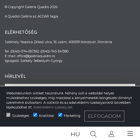
© Copyright Galeria Quadro 2026
A Quadro Galéria az ACOAR tagja.
ELÉRHETŐSÉG
Székhely: Napoca (Jókai) utca, 16. szám, 400009 Kolozsvár, Románia
Tel: (0040)–374–067362 (0040)–745-341380
E-mail: office@galeriaquadro.ro
Igazgató: Székely Sebestyén György
HÍRLEVÉL
Weboldalunkon sütiket használunk. Néhány süti a weboldal helyes
működéséhez szükséges, míg másokkal a kényelmesebb böngészési élményt
szeretnénk biztosítani. A sütikről és az adatvédelmi szabályainkról bővebben
tájékozódhat itt:
Adatvédelmi szabályzat
.
ELFOGADOM
Szükséges
Analitikai
Marketing
HU