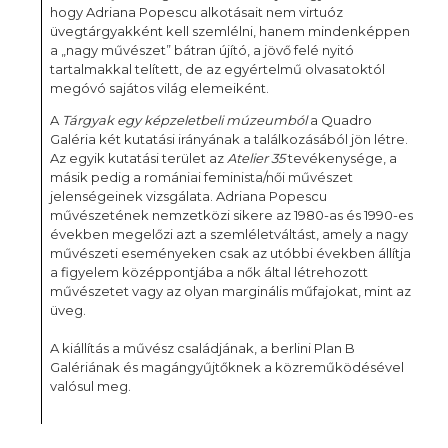
hogy Adriana Popescu alkotásait nem virtuóz
üvegtárgyakként kell szemlélni, hanem mindenképpen
a „nagy művészet” bátran újító, a jövő felé nyitó
tartalmakkal telített, de az egyértelmű olvasatoktól
megóvó sajátos világ elemeiként.
A
Tárgyak egy képzeletbeli múzeumból
a Quadro
Galéria két kutatási irányának a találkozásából jön létre.
Az egyik kutatási terület az
Atelier 35
tevékenysége, a
másik pedig a romániai feminista/női művészet
jelenségeinek vizsgálata. Adriana Popescu
művészetének nemzetközi sikere az 1980-as és 1990-es
években megelőzi azt a szemléletváltást, amely a nagy
művészeti eseményeken csak az utóbbi években állítja
a figyelem középpontjába a nők által létrehozott
művészetet vagy az olyan marginális műfajokat, mint az
üveg.
A kiállítás a művész családjának, a berlini Plan B
Galériának és magángyűjtőknek a közreműködésével
valósul meg.