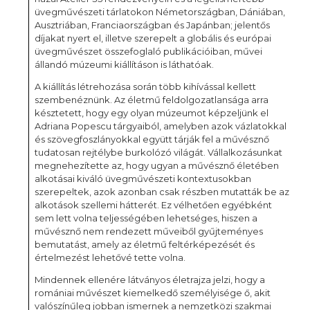
üvegművészeti tárlatokon Németországban, Dániában,
Ausztriában, Franciaországban és Japánban; jelentős
díjakat nyert el, illetve szerepelt a globális és európai
üvegművészet összefoglaló publikációiban, művei
állandó múzeumi kiállításon is láthatóak.
A kiállítás létrehozása során több kihívással kellett
szembenéznünk. Az életmű feldolgozatlansága arra
késztetett, hogy egy olyan múzeumot képzeljünk el
Adriana Popescu tárgyaiból, amelyben azok vázlatokkal
és szövegfoszlányokkal együtt tárják fel a művésznő
tudatosan rejtélybe burkolózó világát. Vállalkozásunkat
megnehezítette az, hogy ugyan a művésznő életében
alkotásai kiváló üvegművészeti kontextusokban
szerepeltek, azok azonban csak részben mutatták be az
alkotások szellemi hátterét. Ez vélhetően egyébként
sem lett volna teljességében lehetséges, hiszen a
művésznő nem rendezett műveiből gyűjteményes
bemutatást, amely az életmű feltérképezését és
értelmezést lehetővé tette volna.
Mindennek ellenére látványos életrajza jelzi, hogy a
romániai művészet kiemelkedő személyisége ő, akit
valószínűleg jobban ismernek a nemzetközi szakmai