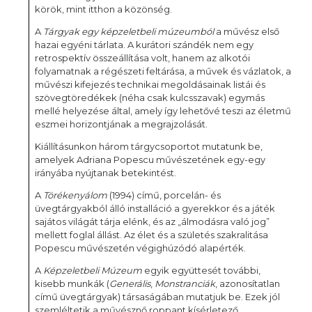
körök, mint itthon a közönség.
A
Tárgyak egy képzeletbeli múzeumból
a művész első
hazai egyéni tárlata. A kurátori szándék nem egy
retrospektív összeállítása volt, hanem az alkotói
folyamatnak a régészeti feltárása, a művek és vázlatok, a
művészi kifejezés technikai megoldásainak listái és
szövegtöredékek (néha csak kulcsszavak) egymás
mellé helyezése által, amely így lehetővé teszi az életmű
eszmei horizontjának a megrajzolását.
Kiállításunkon három tárgycsoportot mutatunk be,
amelyek Adriana Popescu művészetének egy-egy
irányába nyújtanak betekintést.
A
Törékeny
álom
(1994) című, porcelán- és
üvegtárgyakból álló installáció a gyerekkor és a játék
sajátos világát tárja elénk, és az „álmodásra való jog”
mellett foglal állást. Az élet és a születés szakralitása
Popescu művészetén végighúzódó alapérték.
A
Képzeletbeli Múzeum
egyik együttesét további,
kisebb munkák (
Generális
,
Monstranciák
, azonosítatlan
című üvegtárgyak) társaságában mutatjuk be. Ezek jól
szemléltetik a művésznő roppant kísérletező