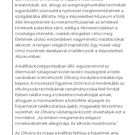
kreativitását, azt, ahogy az üvegmegmunkálás technikáit
egyedülálló szürrealista nyelvezet megteremtésének a
szolgálatába állította. Míg a
Képzeletbeli Múzeum
a földi
élet létrejöttének és metamorfózisainak az emlékeit
törekszik palackba zárni, addig a
Monstranciákban
a
nosztalgia intimebb, családi rétegeket céloz meg.
Életének utolsó évtizedében nagyméretű installációkat
alkotott. A tengeri világból inspirálódó
Egy másik világ
című művének darabjaival is találkozunk a
Képzeletbeli
Múzeum
ban.
A kiállítás középpontjában álló, egyszersmind az
életművet túlságosan korán lezáró összegzést a több
variánsban is létrehozott
Oltvány
moduláris installációja
képezi. A művésznő figyelme 2000 körül mindinkább az
oltványozás technikáinak tanulmányozása felé fordult.
Ebben találta meg a tökéletes metaforáját annak,
ahogyan a művészetben a különféle anyagok és
folyamatok találkoztatása újabb, magasabb létszinthez
vezethet. Az
Oltvány
vázlatrajzai között olvashatjuk ezt a
mondatot: „Az emberi megismerés elágazó
növekedésének allegóriája. Az alkotás misztériuma.”
Az
Oltvány
és maga a kiállítás felhívja a figyelmet arra,