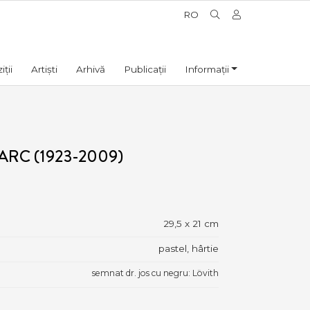
RO
ții
Artiști
Arhivă
Publicații
Informații
RC (1923-2009)
29,5 x 21 cm
pastel, hârtie
semnat dr. jos cu negru: Lövith