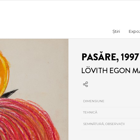
Știri
Expozi
PASĂRE, 1997
LÖVITH EGON MA
DIMENSIUNE
TEHNICĂ
SEMNĂTURĂ, OBSERVAȚII