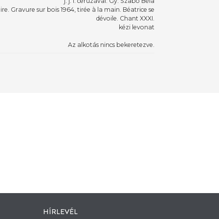
j. j. l. ceruzával: Gy. Szabó Béla
oire. Gravure sur bois 1964, tirée à la main. Béatrice se
dévoile. Chant XXXI.
kézi levonat
Az alkotás nincs bekeretezve.
HÍRLEVÉL