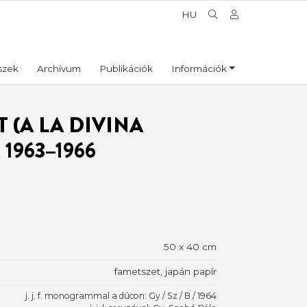
HU
szek
Archívum
Publikációk
Információk
 (A LA DIVINA
1963–1966
50 x 40 cm
fametszet, japán papír
j. j. f. monogrammal a dúcon: Gy / Sz / B / 1964