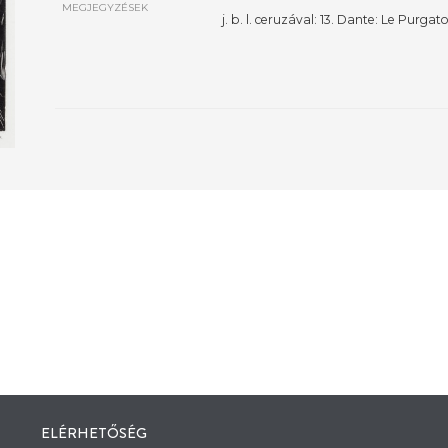
MEGJEGYZÉSEK
j. b. l. ceruzával: 13. Dante: Le Purgat
ELÉRHETŐSÉG