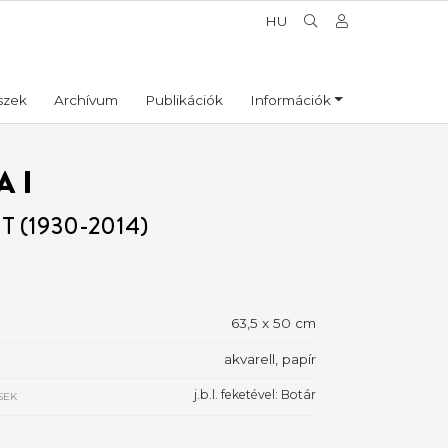
HU
szek
Archívum
Publikációk
Információk
 I
T (1930-2014)
63,5 x 50 cm
akvarell, papír
j.b.l. feketével: Botár
SEK