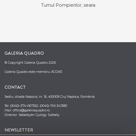
Turnul Pompierilor, seara
GALERIA QUADRO
© Copyright Galeria Quadro 2026
Galeria Quadro este membru ACOAR.
CONTACT
Sediu: strada Napoca, nr. 16, 400009 Cluj Napoca, România
Tel: (0040)–374–067362; (0040)–745-341380
Mail: office@galeriaquadro.ro
Director: Sebestyén György Székely
NEWSLETTER