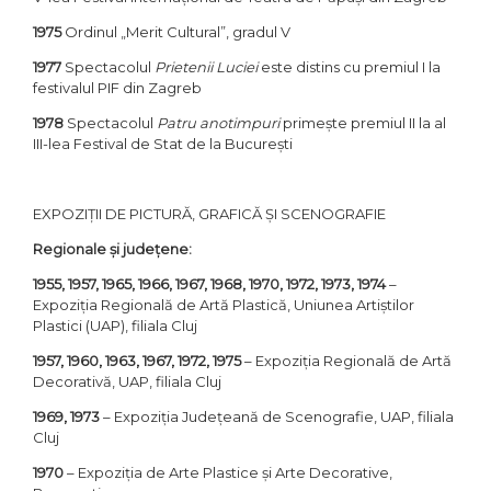
1975
Ordinul „Merit Cultural”, gradul V
1977
Spectacolul
Prietenii Luciei
este distins cu premiul I la
festivalul PIF din Zagreb
1978
Spectacolul
Patru anotimpuri
primește premiul II la al
III-lea Festival de Stat de la București
EXPOZIȚII DE PICTURĂ, GRAFICĂ ȘI SCENOGRAFIE
Regionale și județene:
1955, 1957, 1965, 1966, 1967, 1968, 1970, 1972, 1973, 1974
–
Expoziția Regională de Artă Plastică, Uniunea Artiștilor
Plastici (UAP), filiala Cluj
1957, 1960, 1963, 1967, 1972, 1975
– Expoziția Regională de Artă
Decorativă, UAP, filiala Cluj
1969, 1973
– Expoziția Județeană de Scenografie, UAP, filiala
Cluj
1970
– Expoziția de Arte Plastice și Arte Decorative,