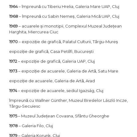
1964
– împreună cu Tiberiu Hrelia, Galeria Mare UAP, Cluj
1968
– împreună cu Sabin Nemeș, Galeria Mică UAP, Cluj
1969
– acuarele și monotipii, Complexul Muzeal Județean
Harghita, Miercurea Ciuc
1970
– expoziție de grafică, Palatul Culturii, Târgu-Mureș
expoziție de grafică, Casa Petőfi, București
1972
– expoziție de grafică, Galeria UAP, Cluj
1973
– expoziție de acuarele, Galeria de Artă, Satu Mare
expoziție de acuarele, Galeria de Artă, Arad
1974
– expoziție de acuarele, sediul Igazság, Cluj
împreună cu Wallner Günther, Muzeul Breslelor László Incze,
Târgu-Secuiesc
1975
– Muzeul Județean Covasna, Sfântu Gheorghe
1978
– Galeria Filo, Cluj
1979
– Galeria Korunk, Cluj