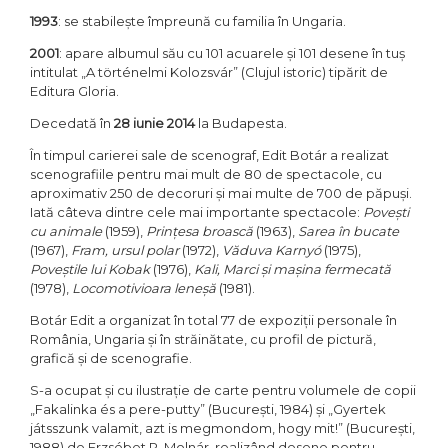
1993
: se stabilește împreună cu familia în Ungaria.
2001
: apare albumul său cu 101 acuarele și 101 desene în tuș
intitulat „A történelmi Kolozsvár” (Clujul istoric) tipărit de
Editura Gloria.
Decedată în
28 iunie 2014
la Budapesta.
În timpul carierei sale de scenograf, Edit Botár a realizat
scenografiile pentru mai mult de 80 de spectacole, cu
aproximativ 250 de decoruri și mai multe de 700 de păpuși.
Iată câteva dintre cele mai importante spectacole:
Povești
cu animale
(1959),
Prințesa broască
(1963),
Sarea în bucate
(1967),
Fram, ursul polar
(1972),
Văduva Karnyó
(1975),
Poveștile lui Kobak
(1976),
Kali, Marci și mașina fermecată
(1978),
Locomotivioara leneșă
(1981).
Botár Edit a organizat în total 77 de expoziții personale în
România, Ungaria și în străinătate, cu profil de pictură,
grafică și de scenografie.
S-a ocupat și cu ilustrație de carte pentru volumele de copii
„Fakalinka és a pere-putty” (București, 1984) și „Gyertek
játsszunk valamit, azt is megmondom, hogy mit!” (București,
1988) de Erzsébet P. Molnár, realizând desene pentru