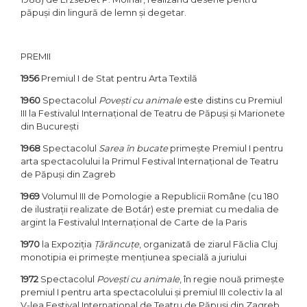
păpuși din lingură de lemn și degetar.
PREMII
1956
Premiul I de Stat pentru Arta Textilă
1960
Spectacolul
Povești cu animale
este distins cu Premiul
III la Festivalul Internațional de Teatru de Păpuși și Marionete
din București
1968
Spectacolul
Sarea în bucate
primește Premiul I pentru
arta spectacolului la Primul Festival Internațional de Teatru
de Păpuși din Zagreb
1969
Volumul III de Pomologie a Republicii Române (cu 180
de ilustrații realizate de Botár) este premiat cu medalia de
argint la Festivalul Internațional de Carte de la Paris
1970
la Expoziția
Țărăncuțe
, organizată de ziarul Făclia Cluj
monotipia ei primește mențiunea specială a juriului
1972
Spectacolul
Povești cu animale
, în regie nouă primește
premiul I pentru arta spectacolului și premiul III colectiv la al
V-lea Festival Internațional de Teatru de Păpuși din Zagreb