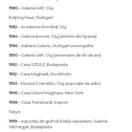
1980
– Galeria UAP, Cluj
Kolping Haus, Stuttgart
1982
– Academia Română, Cluj
1984
– Galeria Korunk, Cluj (amintiri din Spania)
1986
– Adriana Galerie, Stuttgart scenografie
1990
– Galeria UAP, Cluj (aniversare de 60 de ani)
1992
– Casa SZDSZ, Budapesta
1992
– Casa Maghiară, Stockholm
1993
– Muzeul Colecțiilor, Cluj (expoziție de adio)
1996
– Casa Uniunii Maghiare, New York
1998
– Casa Transilvană, Sopron
Tokyo
1999
– expoziția de grafică
Erdély képekben
, Galeria
Vármegye, Budapesta