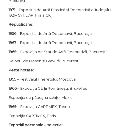
București
1971
– Expoziția de Artă Plastică și Decorativă a Județului
1921–1971, UAP, filiala Cluj
Republicane:
1956
– Expoziția de Artă Decorativă, București
1967
– Expoziția de Artă Decorativă, București
1969
– Expoziția de Stat de Artă Decorativă, București
Salonul de Desen și Gravură, București
Peste hotare:
1955
– Festivalul Tineretului, Moscova
1966
– Expoziția Cărții Românești, Bruxelles
Expoziția de păpuși și schițe, Mexic
1969
– Expoziția CARTIMEX, Torino
Expoziția CARTIMEX, Paris
Expoziții personale – selecție: