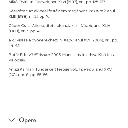
Mikó Ervin). In:
Korunk
, anulXLVI (1987), nr. , pp. 125–127.
Sós Péter: Az akvarellfestő nem magányos. In:
Utunk
, anul
XLIII (1988), nr. 21, pp. 7.
Gábor Csilla: Átlelkesített fakanalak. In:
Utunk
, anul XLIV
(1989), nr. 3, pp. 4.
a.k.: Vissza a gyökerekhez! In:
Kapu
, anul XVII (2004), nr. , pp.
44–45.
Botár Edit:
Kiállításaim
. 2005. Manuscris. În arhiva Kisó Kata
Palocsay.
Aniszi Kálmán: Tündérkert festője volt. In:
Kapu
, anul XXVI
(2014), nr. 8, pp. 55–56.
Opere