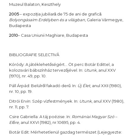
Muzeul Balaton, Keszthely
2005
– expoziția jubiliară de 75 de ani de grafică
Bolyongásaim Erdélyben és a világban
, Galeria Vármegye,
Budapesta
2010
– Casa Uniunii Maghiare, Budapesta
BIBLIOGRAFIE SELECTIVĂ
Kóródy: A játéklehetőségért... Öt perc Botár Edittel, a
kolozsvári bábszínház tervezőjével. In:
Utunk
, anul XXV
(1970), nr. 49, pp. 10.
Páll Árpád: Belülről fakadó derű. In:
Új Élet
, anul XXII (1980),
nr. 10, pp. 19.
Ditrói Ervin: Szép vízfestmények. In:
Utunk
, anul XXV (1980),
nr. 11, pp. 7.
Csire Gabriella: A táj poézise. In:
Romániai Magyar Szó –
Előre
, anul XXVI (1982), nr.10695, pp. 4.
Botár Edit: Mérhetetlenül gazdag természet (Lejegyezte: